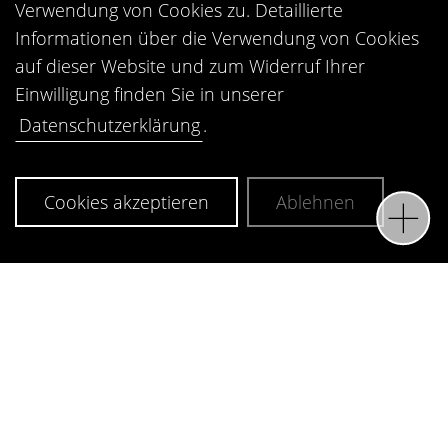
Verwendung von Cookies zu. Detaillierte
FÜR
Informationen über die Verwendung von Cookies
WACKER.COM
auf dieser Website und zum Widerruf Ihrer
Einwilligung finden Sie in unserer
Single-Page-Content, der
Datenschutzerklärung
.
sich abhebt
Cookies akzeptieren
Ablehnen
Onepager haben in den vergangenen Jahren
enorm an Bedeutung gewonnen. Dank ihrer
gezielten Nutzerführung und einfachen Struktur
erfreuen sie sich zunehmender Beliebtheit. Sie
sind besonders gut geeignet für Webseiten mit